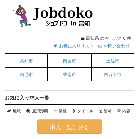
💼 高知県 のおしごと 0 件
💗 お気に入りリスト
📧 お問い合わせ
高知市
南国市
土佐市
宿毛市
香南市
四万十市
お気に入り求人一覧
🏕 地域 🎭 雇用形態 🔦 業種
🏮 タイトル 💰 給与 💬 内容
求人一覧に戻る